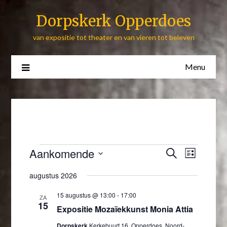
Skip
Dorpskerk Opperdoes
to
content
van expositie tot theater en van vieren tot beleven
Menu
Evenementen
Aankomende
Evenement
Eveneme
Zoeken
Lijst
weergav
Zoeken
Selecteer
navigati
augustus 2026
een
en
datum.
weergeven
15 augustus @ 13:00
-
17:00
ZA
15
Expositie Mozaïekkunst Monia Attia
navigatie
Dorpskerk
Kerkebuurt 16, Opperdoes, Noord-