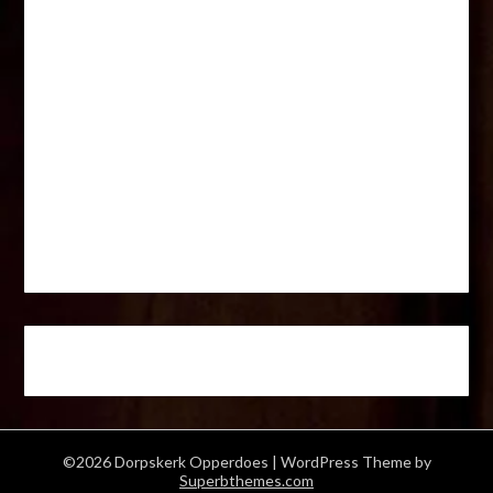
©2026 Dorpskerk Opperdoes
| WordPress Theme by
Superbthemes.com