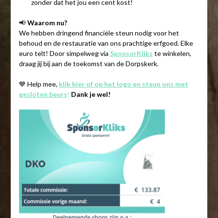
zonder dat het jou een cent kost!
📢
Waarom nu?
We hebben dringend financiële steun nodig voor het
behoud en de restauratie van ons prachtige erfgoed. Elke
euro telt! Door simpelweg via
SponsorKliks
te winkelen,
draag jij bij aan de toekomst van de Dorpskerk.
💙 Help mee,
klik hier of op het logo en steun ons met
gesloten beurs
!
Dank je wel!